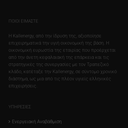
λειτουργία
του
ιστότοπου.
ΠΟΙΟΙ ΕΊΜΑΣΤΕ
Στατιστικά
H Kallenergy, από την ίδρυση της, αξιοποίησε
Για να
επιχειρηματικά την υγιή οικονομική της βάση. H
βελτιώσουμε τη
λειτουργικότητα
οικονομική ευρωστία της εταιρίας που προέρχεται
και τη δομή του
από την άνετη κεφαλαιακή της επάρκεια και τις
ιστότοπου, με
στρατηγικές της συνεργασίες με τον Τραπεζικό
βάση τον τρόπο
χρήσης του
κλάδο, κατέταξε την Kallenergy, σε σύντομο χρονικό
ιστότοπου.
διάστημα, ως μια από τις πλέον υγιείς ελληνικές
επιχειρήσεις.
Experience
Προκειμένου
ο ιστότοπός
ΥΠΗΡΕΣΊΕΣ
μας να
λειτουργεί
Ενεργειακή Αναβάθμιση
όσο το
δυνατόν