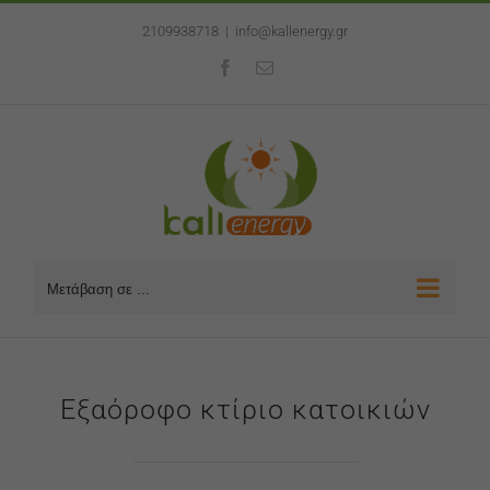
Μετάβαση
2109938718
|
info@kallenergy.gr
στο
περιεχόμενο
Facebook
Email
Μετάβαση σε ...
Εξαόροφο κτίριο κατοικιών