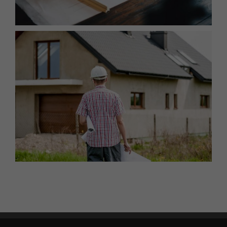
Απαραίτητα
Αυτά τα
cookies δεν
είναι
προαιρετικά.
Απαιτούνται
για τη