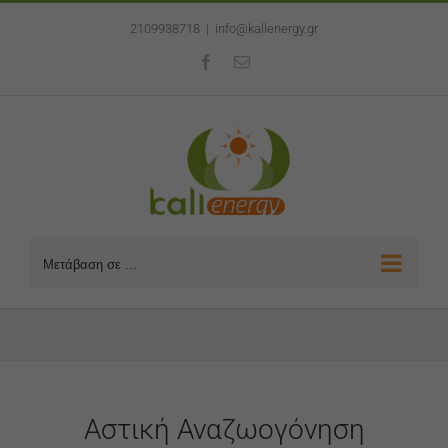
Μετάβαση
2109938718
|
info@kallenergy.gr
στο
περιεχόμενο
Facebook
Email
Μετάβαση σε ...
Αστική Αναζωογόνηση