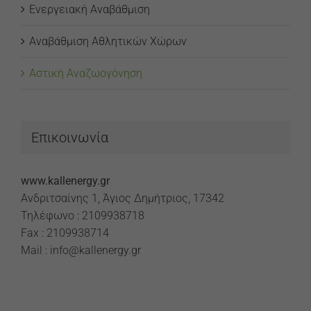
Ενεργειακή Αναβάθμιση
Αναβάθμιση Αθλητικών Χώρων
Αστική Αναζωογόνηση
Απαραίτητα
Αυτά τα
cookies δεν
είναι
Επικοινωνία
προαιρετικά.
Απαιτούνται
για τη
λειτουργία
www.kallenergy.gr
του
Ανδριτσαίνης 1, Άγιος Δημήτριος, 17342
ιστότοπου.
Τηλέφωνο : 2109938718
Fax : 2109938714
Στατιστικά
Mail : info@kallenergy.gr
Για να
βελτιώσουμε τη
λειτουργικότητα
και τη δομή του