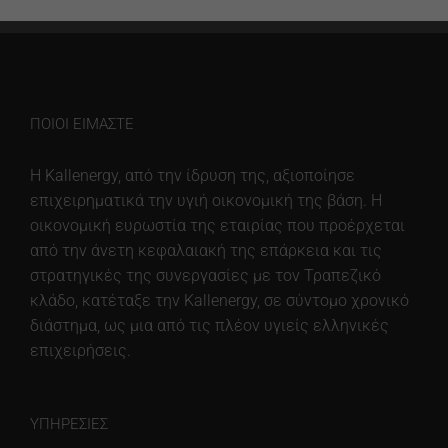
ιστότοπου, με
βάση τον τρόπο
χρήσης του
ιστότοπου.
ΠΟΙΟΙ ΕΊΜΑΣΤΕ
Experience
Προκειμένου
ο ιστότοπός
H Kallenergy, από την ίδρυση της, αξιοποίησε
μας να
επιχειρηματικά την υγιή οικονομική της βάση. H
λειτουργεί
οικονομική ευρωστία της εταιρίας που προέρχεται
όσο το
δυνατόν
από την άνετη κεφαλαιακή της επάρκεια και τις
καλύτερα
στρατηγικές της συνεργασίες με τον Τραπεζικό
κατά την
κλάδο, κατέταξε την Kallenergy, σε σύντομο χρονικό
επίσκεψή
σας. Εάν
διάστημα, ως μια από τις πλέον υγιείς ελληνικές
αρνηθείτε
επιχειρήσεις.
αυτά τα
cookies,
ορισμένες
λειτουργίες
ΥΠΗΡΕΣΊΕΣ
θα